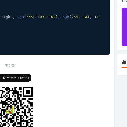
 right, 
rgb
(
255
, 
103
, 
109
), 
rgb
(
255
, 
141
, 
11
正文完
，多少给点吧（支付宝)