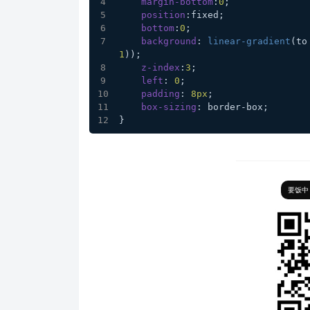
margin-bottom
:
0
;
position
:fixed;
bottom
:
0
;
background
: 
linear-gradient
(to
1
));
z-index
:
3
;
left
: 
0
;
padding
: 
8px
;
box-sizing
: border-box;
}
要饭中