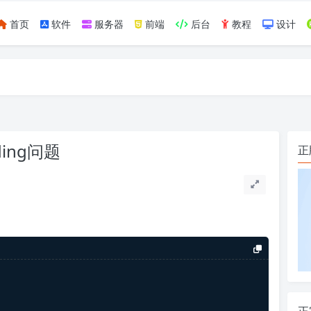
首页
软件
服务器
前端
后台
教程
设计
如https://ylface.com/mac/409.html
ding问题
正
正