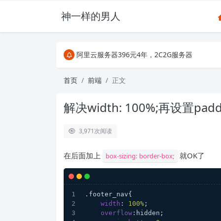
神一样的男人
关注Telegram频道有新消息第一时间推送
阿里云服务器396元4年，2C2G服务器
搜索引擎来的某些页面如果打不开，需要在后面加上.html，
关注Telegram频道有新消息第一时间推送
首页
前端
正文
阿里云服务器396元4年，2C2G服务器
解决width: 100%;再设置pad
3,971
次阅读
在后面加上
就OK了
box-sizing: border-box;
.footer_nav
{
width
: 
100%
;
overflow
:hidden;