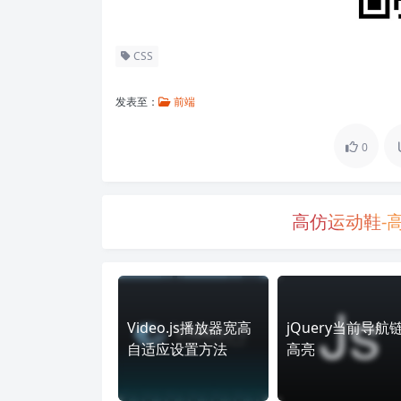
CSS
发表至：
前端
0
高仿运动鞋-
Video.js播放器宽高
jQuery当前导航
自适应设置方法
高亮