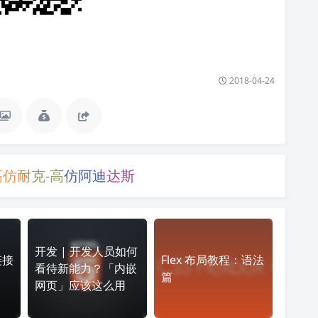
2018-04-24
高仿耐克-高仿阿迪达斯
开发 | 开发人员如何
链接
Flex 布局教程：语法
看待新能力？「内嵌
篇
网页」应该这么用