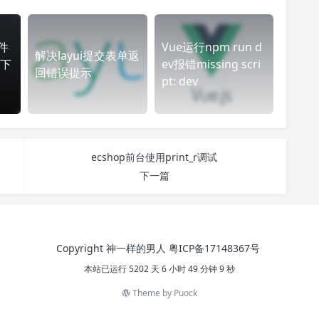
插件
Vue运行npm run d
解决layui提交表单返
下
ev报错missing scri
回错误提示
pt: dev
ecshop前台使用print_r调试
下一篇
Copyright 神一样的男人
粤ICP备17148367号
本站已运行 5202 天 6 小时 49 分钟 9 秒
Theme by
Puock