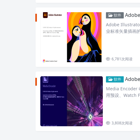
Adobe 
软件
Adobe Illu
业标准矢量插画
于印刷出版、海
6,781
次阅读
Adob
软件
Media Enc
用预设、Watch Fo
3,808
次阅读