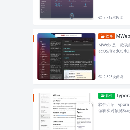
7,712
次阅读
MWeb P
软件
MWeb 是一款功
acOS/iPadO
eb…
2,525
次阅读
Typo
软件
软件介绍 Typora
编辑实时预览标
式、流程…