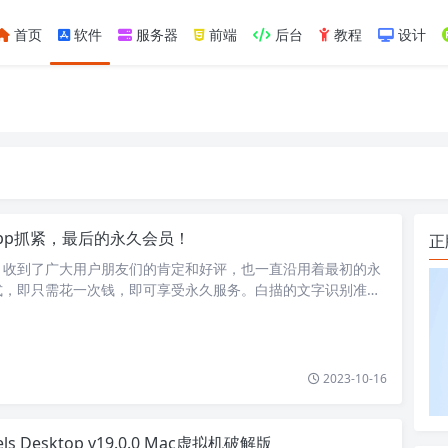
首页
软件
服务器
前端
后台
教程
设计
如https://ylface.com/mac/409.html
pp抓紧，最后的永久会员！
正
，收到了广大用户朋友们的肯定和好评，也一直沿用着最初的永
式，即只需花一次钱，即可享受永久服务。白描的文字识别准确
展中不断优化，目前依然在业…
2023-10-16
lels Desktop v19.0.0 Mac虚拟机破解版