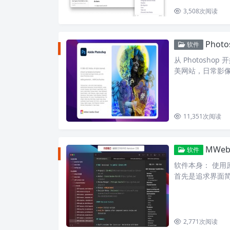
3,508
次阅读
Phot
软件
从 Photosh
美网站，日常影像编
更好。 完全支…
11,351
次阅读
MWeb
软件
软件本身： 使用
首先是追求界面简
法： 使用 Githu
2,771
次阅读