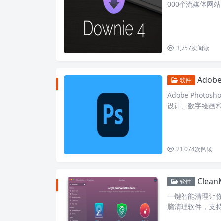
000个流媒体网
ownie带来专属
3,757
次阅读
Adob
软件
Adobe Pho
设计、数字绘画和照
和功能：…
21,074
次阅读
Clea
软件
一键智能清理让你的 
脑清理软件，支持
包，快速释放磁…