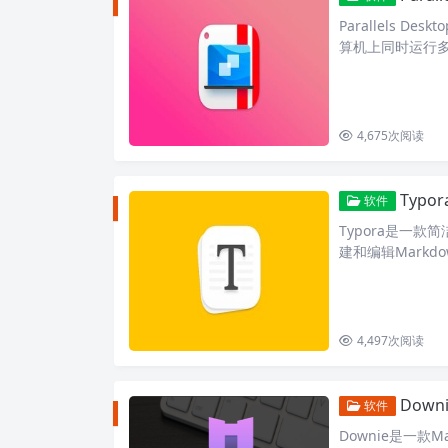
Parallels 
算机上同时运行多个
4,675
次阅读
Typo
软件
Typora是一款
建和编辑Markd
撰写文档、笔记
4,497
次阅读
Down
软件
Downie是一