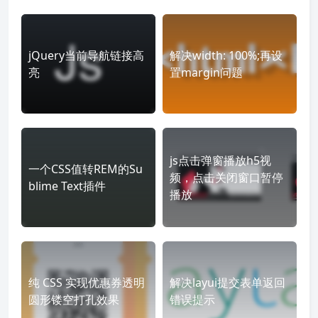
jQuery当前导航链接高
解决width: 100%;再设
亮
置margin问题
js点击弹窗播放h5视
一个CSS值转REM的Su
频，点击关闭窗口暂停
blime Text插件
播放
纯 CSS 实现优惠券透明
解决layui提交表单返回
圆形镂空打孔效果
错误提示