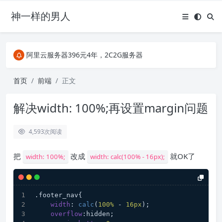
神一样的男人
关注Telegram频道有新消息第一时间推送
阿里云服务器396元4年，2C2G服务器
搜索引擎来的某些页面如果打不开，需要在后面加上.html，如https://ylface.com/mac/409.html
关注Telegram频道有新消息第一时间推送
首页
前端
正文
阿里云服务器396元4年，2C2G服务器
解决width: 100%;再设置margin问题
4,593
次阅读
把
改成
就OK了
width: 100%;
width: calc(100% - 16px);
.footer_nav
{
width
: 
calc
(
100%
 - 
16px
);
overflow
:hidden;