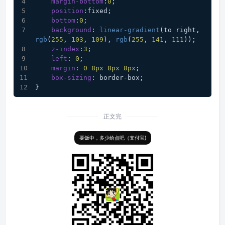
margin-bottom
:
0
;
position
:fixed;
bottom
:
0
;
background
: 
linear-gradient
(to right, 
rgb
(
255
, 
103
, 
109
), 
rgb
(
255
, 
141
, 
111
));
z-index
:
3
;
left
: 
0
;
margin
: 
0
8px
8px
8px
;
box-sizing
: border-box;
}
正文完
要饭中，多少给点吧（支付宝)