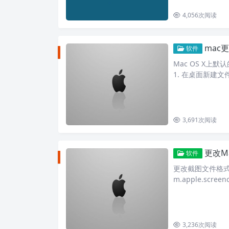
4,056
次阅读
mac
软件
Mac OS X
1. 在桌面新建文件夹s
3,691
次阅读
更改M
软件
更改截图文件格式 打开
m.apple.scre
3,236
次阅读