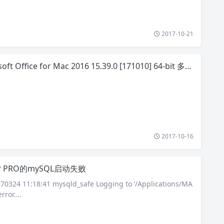
2017-10-21
ft Office for Mac 2016 15.39.0 [171010] 64-bit 多国语言大客户版
2017-10-16
P PRO的mySQL启动失败
 11:18:41 mysqld_safe Logging to ‘/Applications/MA
rror….