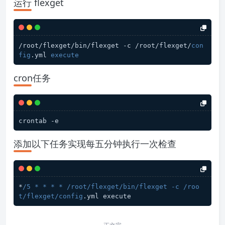
运行 flexget
/root/flexget/bin/flexget -c /root/flexget/
con
fig
.yml 
execute
cron任务
添加以下任务实现每五分钟执行一次检查
*
/5 * * * * /root
/flexget/bin
/flexget -c /roo
t
/flexget/config