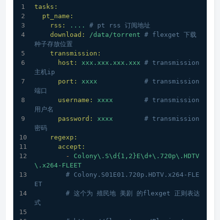
tasks:
pt_name:
rss:
....
# pt rss 订阅地址
download:
/data/torrent
# flexget 下载
种子存放位置
transmission:
host:
xxx.xxx.xxx.xxx
# transmission 
主机ip
port:
xxxx
# transmission 
端口
username:
xxxx
# transmission 
用户名
password:
xxxx
# transmission 
密码
regexp:
accept:
-
Colony\.S\d{1,2}E\d+\.720p\.HDTV
\.x264-FLEET
# Colony.S01E01.720p.HDTV.x264-FLE
ET
# 这个为 殖民地 美剧 的flexget 正则表达
式