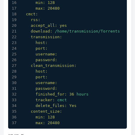
min:
128
max:
20480
cmct:
rss:
accept_all:
yes
download:
/home/transmission/Torrents
transmission:
host:
port:
username:
password:
clean_transmission:
host:
port:
username:
password:
finished_for:
36
hours
tracker:
cmct
delete_files:
Yes
content_size:
min:
128
max:
20480