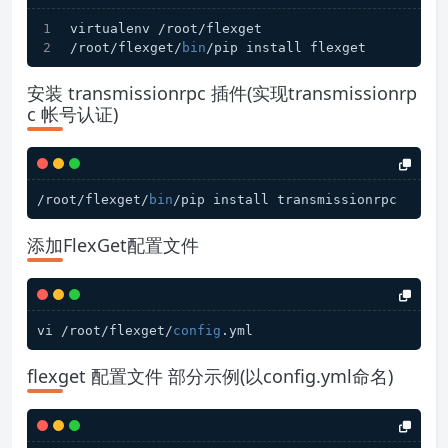
virtualenv /root/flexget
/root/flexget/
bin
/pip install flexget
安装 transmissionrpc 插件(实现transmissionrp
c 帐号认证)
/root/flexget/
bin
添加FlexGet配置文件
vi /root/flexget/
config
flexget 配置文件 部分示例(以config.yml命名)