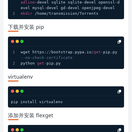
adline
-devel sqlite sqlite-devel openssl-d
evel mysql-devel gd-devel openjpeg-devel
mkdir
 /home/transmission/Torrents
下载并安装 pip
wget https:
/
/
bootstrap.pypa.io
/
get
-
pip.py 
--no-check-certificate
python 
get
-
pip.py
virtualenv
添加并安装 flexget