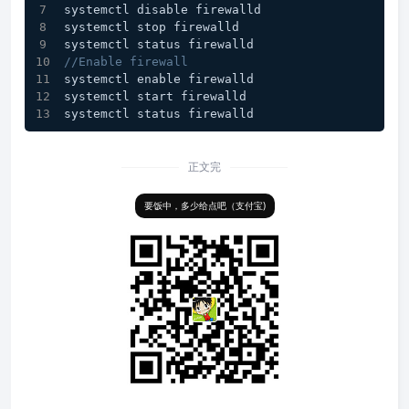
systemctl disable firewalld
systemctl stop firewalld
systemctl status firewalld
//Enable firewall
systemctl enable firewalld
systemctl start firewalld
systemctl status firewalld
正文完
要饭中，多少给点吧（支付宝)