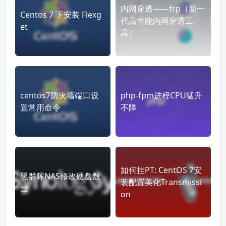
内网穿透——frp（新一
Centos 7 下安装 Flexg
代高性能内网穿透工
et
具）
centos7防火墙端口设
php-fpm进程CPU猛升
置常用命令
不降
如何挂PT: CentOS 7安
黑群晖NAS修改硬盘数
装配置美化Transmissi
量
on