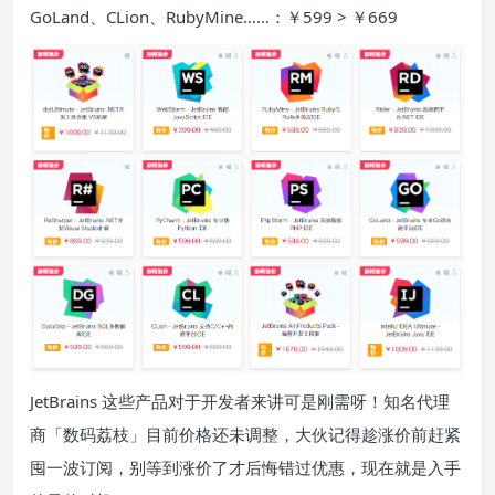
GoLand、CLion、RubyMine……：￥599 > ￥669
JetBrains 这些产品对于开发者来讲可是刚需呀！知名代理
商「数码荔枝」目前价格还未调整，大伙记得趁涨价前赶紧
囤一波订阅，别等到涨价了才后悔错过优惠，现在就是入手