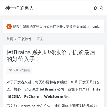
神一样的男人
关注Telegram频道有新消息第一时间推送
阿里云服务器396元4年，2C2G服务器
搜索引擎来的某些页面如果打不开，需要在后面加上.html，如https://ylface.com/mac/409.html
关注Telegram频道有新消息第一时间推送
阿里云服务器396元4年，2C2G服务器
首页
正版软件
正文
JetBrains 系列即将涨价，抓紧最后
的好价入手！
2,057
次阅读
对于开发者来讲，每天都要和各种编程 IDE 和开发工具打交
道。想必一定听说过
JetBrains
公司，或旗下的产品：
Inte
lliJ IDEA
、
PyCharm
、
WebStorm
等。
不久前，JetBrains 发布公告，他们即将上调系列产品的订