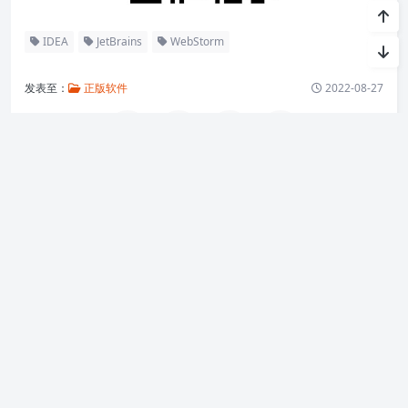
IDEA
JetBrains
WebStorm
发表至：
正版软件
2022-08-27
0
高仿运动鞋-高仿耐克-高仿阿迪达斯
忘了 Mac 访达吧，QSp
国货之光 5 折起，正版
ace 文件管理器一个更
软件马上购！
比多个强