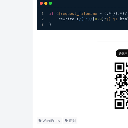
if
 (
$request_filename
 ~ (.*)/(.*)/
    rewrite (
/(.*)/
[
0
-
9
]*
$)
$1
.htm
}
要饭中
WordPress
正则