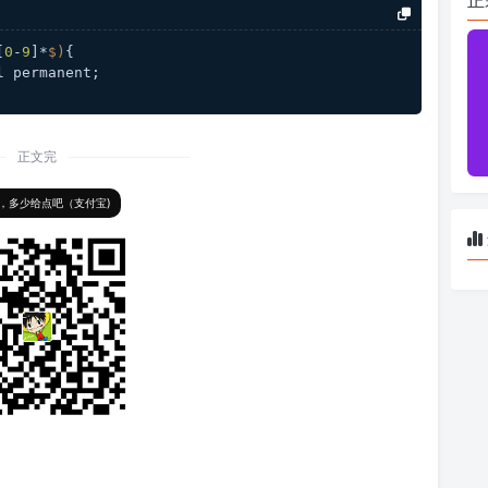
[
0
-
9
]*
$)
{
l permanent;
正文完
，多少给点吧（支付宝)