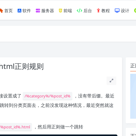
首页
软件
服务器
前端
后台
教程
设计
如https://ylface.com/mac/409.html
到.html正则规则
正
接设置成了
，没有带后缀。最近
/%category%/%post_id%
跳转到分类页面去，之前没发现这种情况，最近突然就这
，然后用正则做一个跳转
/%post_id%.html
正