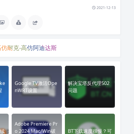
2021-12-13
高仿耐克-高仿阿迪达斯
ke
Google TV激活Ope
解决宝塔反代理502
程
nWRT设置
问题
Adobe Premiere Pr
续
o 2024 Mac/Win破
BT下载速度很慢？可