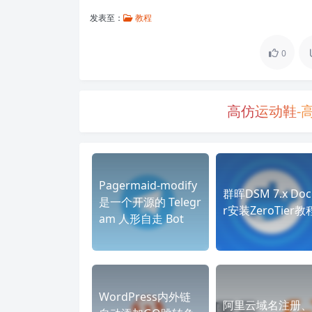
发表至：
教程
0
高仿运动鞋-
Pagermaid-modify
群晖DSM 7.x Doc
是一个开源的 Telegr
r安装ZeroTier教
am 人形自走 Bot
WordPress内外链
阿里云域名注册、