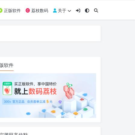
正版软件
荔枝数码
关于
版软件
宗莆田高仿鞋