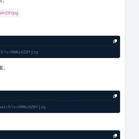
合。
NiHZ8Yjzg
ch?v=9NNiHZ8Yjzg
案。
watch?v=9NNiHZ8Yjzg