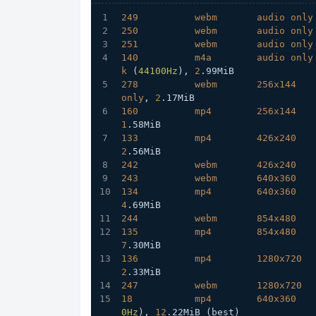
249
webm
audio
only
250
webm
audio
only
251
webm
audio
only
140
m4a
audio
only
k
 (
44100Hz
), 
2
.99MiB
278
webm
256x144
only
, 
2
.17MiB
160
mp4
256x144
1
.58MiB
133
mp4
426x240
2
.56MiB
242
webm
426x240
243
webm
640x360
134
mp4
640x360
4
.69MiB
244
webm
854x480
135
mp4
854x480
7
.30MiB
136
mp4
1280x720
2
.33MiB
247
webm
1280x720
18
mp4
640x360
0Hz
), 
12
.22MiB
 (best)