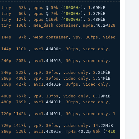
tiny
53k
 , 
opus
 @ 
50k
 (
48000Hz
), 
1
.09MiB
tiny
66k
 , 
opus
 @ 
70k
 (
48000Hz
), 
1
.37MiB
tiny
127k
 , 
opus
 @
160k
 (
48000Hz
), 
2
.48MiB
tiny
130k
 , 
m4a_dash
container
, 
mp4a
.40
.2
@
128
144p
97k
 , 
webm
container
, 
vp9
, 
30fps
, 
video
144p
110k
 , 
avc1
.4d400c
, 
30fps
, 
video
only
, 
240p
205k
 , 
avc1
.4d4015
, 
30fps
, 
video
only
, 
240p
222k
 , 
vp9
, 
30fps
, 
video
only
, 
3
.21MiB
360p
409k
 , 
vp9
, 
30fps
, 
video
only
, 
5
.54MiB
360p
427k
 , 
avc1
.4d401e
, 
30fps
, 
video
only
, 
480p
757k
 , 
vp9
, 
30fps
, 
video
only
, 
8
.39MiB
480p
769k
 , 
avc1
.4d401f
, 
30fps
, 
video
only
, 
720p
1142k
 , 
avc1
.4d401f
, 
30fps
, 
video
only
, 
1
720p
1417k
 , 
vp9
, 
30fps
, 
video
only
, 
14
.22MiB
360p
529k
 , 
avc1
.42001E
, 
mp4a
.40
.2
@ 
96k
 (
4410