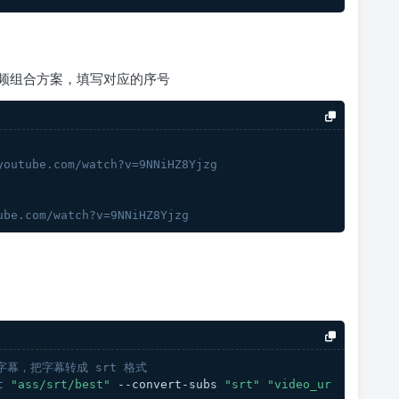
频组合方案，填写对应的序号
youtube.com/watch?v=9NNiHZ8Yjzg
ube.com/watch?v=9NNiHZ8Yjzg
 字幕，把字幕转成 srt 格式
t
"ass/srt/best"
 --convert-subs 
"srt"
"video_ur