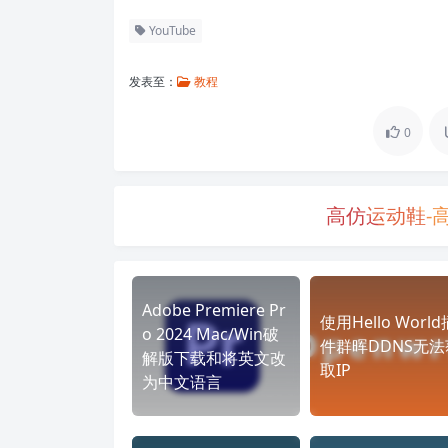
YouTube
发表至：
教程
0
高仿运动鞋-
Adobe Premiere Pr
使用Hello World
o 2024 Mac/Win破
件群晖DDNS无法
解版下载和将英文改
取IP
为中文语言