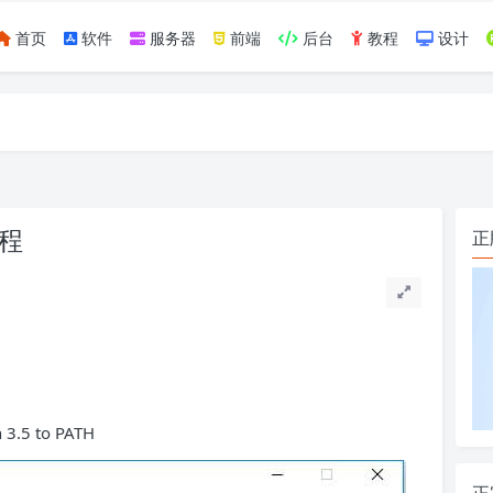
首页
软件
服务器
前端
后台
教程
设计
如https://ylface.com/mac/409.html
教程
正
.5 to PATH
正