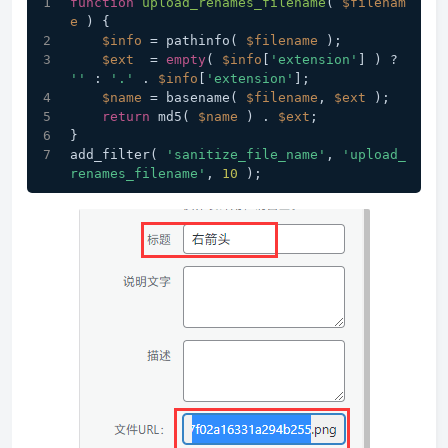
function
upload_renames_filename
(
$filenam
e
) 
{
$info
 = pathinfo( 
$filename
 );
$ext
  = 
empty
( 
$info
[
'extension'
] ) ? 
''
 : 
'.'
 . 
$info
[
'extension'
];
$name
 = basename( 
$filename
, 
$ext
 );
return
 md5( 
$name
 ) . 
$ext
;
}
add_filter( 
'sanitize_file_name'
, 
'upload_
renames_filename'
, 
10
 );