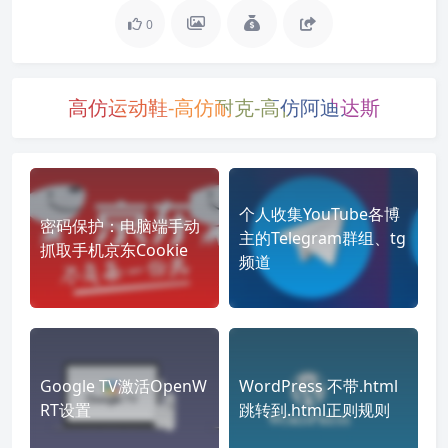
0
高仿运动鞋-高仿耐克-高仿阿迪达斯
个人收集YouTube各博
密码保护：电脑端手动
主的Telegram群组、tg
抓取手机京东Cookie
频道
Google TV激活OpenW
WordPress 不带.html
RT设置
跳转到.html正则规则