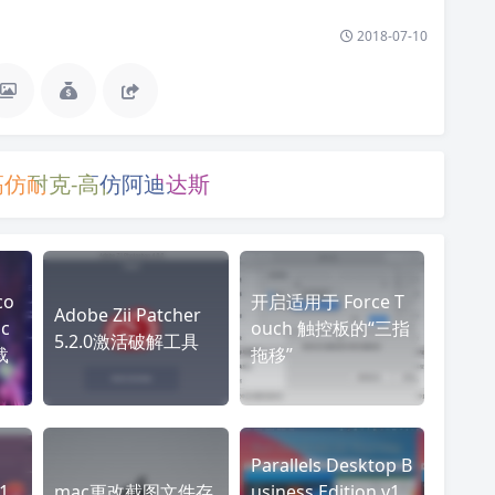
2018-07-10
高仿耐克-高仿阿迪达斯
co
开启适用于 Force T
Adobe Zii Patcher
ac
ouch 触控板的“三指
5.2.0激活破解工具
载
拖移”
Parallels Desktop B
1
mac更改截图文件存
usiness Edition v1