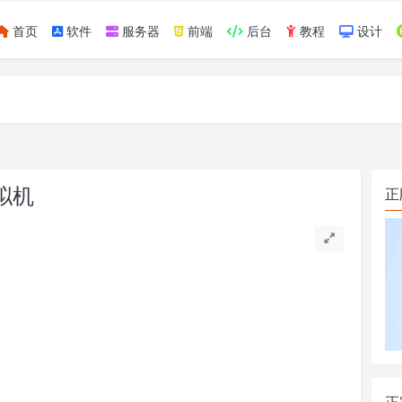
首页
软件
服务器
前端
后台
教程
设计
如https://ylface.com/mac/409.html
虚拟机
正
正