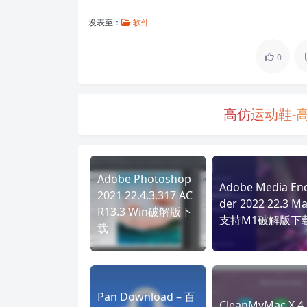
发表至：
软件
0
高仿运动鞋-
Adobe Photoshop
Adobe Media En
2021 22.4.3.317 AC
der 2022 22.3 M
R13.3 Win破解版下
支持M1破解版下
载
Pan Download – 百
CleanMyMac X 4.