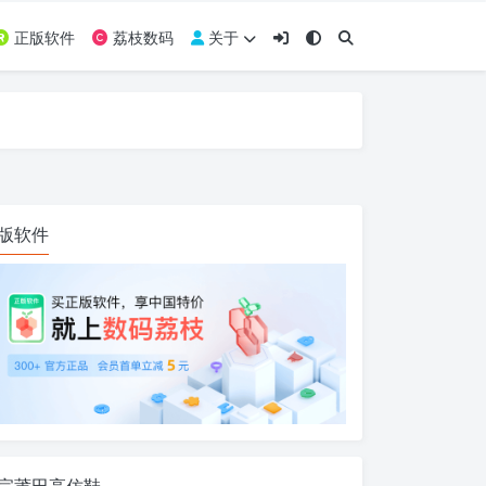
正版软件
荔枝数码
关于
版软件
宗莆田高仿鞋