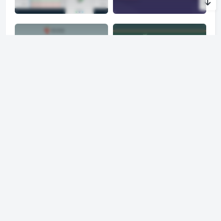
权
国货之光！专业编辑器
Windows 下载神器 ID
MWeb 4 限时 6 折，买
M 29 元起步， 109 元
断仅需 71.4 元
即享终生授权
3 月特惠！多平台广告
双 11 大促！Bartender
屏蔽专家 AdGuard 限
限时 71.2 元，让你告别
时 7 折，仅需 41.3 元起
杂乱的菜单栏
四月优惠 5 折起！Mar
开学九月惠，MarginN