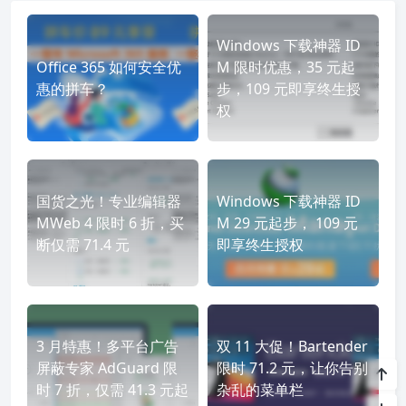
PD
虚拟机
发表至：
正版软件
2022-11-06
0
高仿运动鞋-高仿耐克-高仿阿迪达斯
Windows 下载神器 ID
Office 365 如何安全优
M 限时优惠，35 元起
惠的拼车？
步，109 元即享终生授