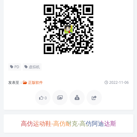
PD 限时
7
折优惠省下超
150
元，还送
Win 10 / 11 授权
码
，超值！活动只持续至
2022年 11 月 13 日
，切记不要错
过！
点击前往购买
除此优惠外，即日起至 11 月 15 日双 11 大促期间，还有 T
ypora、UPDF、XMind、Downie、Permute、MarginNot
e、超级右键等
60+
软件优惠低至
6
折起，马上前往
双 11
专区
买买买！
正文完
要饭中，多少给点吧（支付宝)