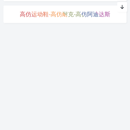
高仿运动鞋-高仿耐克-高仿阿迪达斯
摸鱼 / 效率工具？Mac
4 月特惠！Bartender
菜单栏浏览器 Menuba
限时 8 折，仅需 71.2 元
rX 独家折扣啦！
Mac 清理优化工具 Mac
618 大促！Downie 4
Booster 限时特惠，终
限时 7 折，仅需 29.4 元
生版 7 折低至 41.3 元起
起