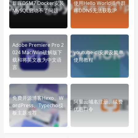
群晖DSM7 Docker安装
使用Hello World插件群
MySQL启动不了问题
晖DDNS无法获取IP
Adobe Premiere Pro 2
024 Mac/Win破解版下
youtube-dl安装及简单
载和将英文改为中文语
使用教程
言
免费开源博客Hexo、W
阿里云域名注册、续费
ordPress、Typecho模
优惠口令
板主题推荐