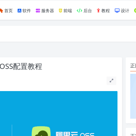
首页
软件
服务器
前端
后台
教程
设计
如https://ylface.com/mac/409.html
储OSS配置教程
正
正