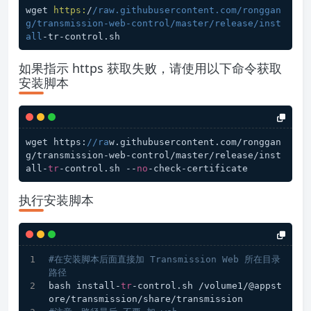
wget 
https:
/
/raw.githubusercontent.com/ronggan
g
/transmission-web-control/master
/release/inst
all
如果指示 https 获取失败，请使用以下命令获取
安装脚本
wget https:
//ra
w.githubusercontent.com/ronggan
g/transmission-web-control/master/release/inst
all-
tr
-control.sh --
no
执行安装脚本
#在安装脚本后面直接加 Transmission Web 所在目录
路径
bash install-
tr
-control.sh /volume1/@appst
ore/transmission/share/transmission