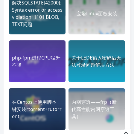
解决SQLSTATE[42000]:
Syntax error or access
宝塔Linux面板安装
violation: 1101 BLOB,
TEXT问题
php-fpm进程CPU猛升
关于LEDE输入密码后无
不降
法登录问题解决方法
在Centos上使用脚本一
内网穿透——frp（新一
键安装rtorrent+rutorr
代高性能内网穿透工
ent
具）