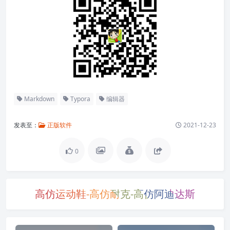
Typora 简洁优雅又不失强大，无论是 Markdown 入门用户
还是精通 MD 语法的老手，都能在这里体会到数字写作的魅
力。
2021.12.23 ~ 2022.1.11，数码荔枝国货之光年底大促火热
进行中，新注册用户券后购买 Typora 仅需 81 元，快为你
的电脑装备这款优秀的文本编辑器吧！
点击购买
除此之外，还有格志日记、MarginNote、Snipaste、白
描、潮汐等 40+ 精选国产软件优惠低至 6 折起，马上前往
大促专区
买买买！
正文完