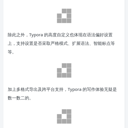
样一款文本编辑器，心动就快前往体验吧。趁活动买下更优
惠！
点击前往
自定义主题
Typora 提供了数种风格主题，还可修改 CSS 文件，自定义
专属主题样式，文字创作更舒适。
除此之外，Typora 的高度自定义也体现在语法偏好设置
上，支持设置是否采取严格模式、扩展语法、智能标点等
等。