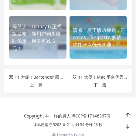
等哭了！Listary 6 正式
清凉一夏正版放肆购，F
版发布，新用户购买限
ences、Snipaste 多款
时优惠，用券再减 5
软件冰点低价来袭！
元！
双 11 大促！Bartender 限时 71.2 元，让你告别杂乱的菜单栏
双 11 大促！Mac 平台优秀的 PDF 阅读编辑工具 PDF Expert 限时 7 折，仅需 119 元
上一篇
下一篇
Copyright 神一样的男人
粤ICP备17148367号
本站已运行 5202 天 21 小时 54 分钟 26 秒
Theme by
Puock