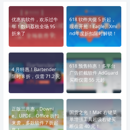
优惠购软件，欢乐过牛
618 软件大促 5 折起，
年！数码荔枝全场 95
现在开抢！Eagle、Xmi
折来了
nd年度折扣限时解锁！
618 预售特惠！多平台
4 月特惠！Bartender
广告拦截软件 AdGuard
限时 8 折，仅需 71.2 元
买断仅需 55 元起
正版三月惠，Downi
国货之光！Mac 右键菜
e、UPDF、Office 折扣
单增强工具超级右键买
来袭，多款软件 7 折起
断仅需 40 元！
售！