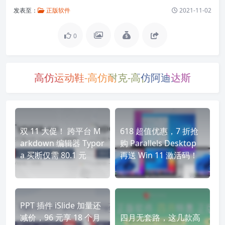
发表至：
正版软件
2021-11-02
0
高仿运动鞋-高仿耐克-高仿阿迪达斯
双 11 大促！ 跨平台 M
618 超值优惠，7 折抢
arkdown 编辑器 Typor
购 Parallels Desktop
a 买断仅需 80.1 元
再送 Win 11 激活码！
PPT 插件 iSlide 加量还
减价，96 元享 18 个月
四月无套路，这几款高