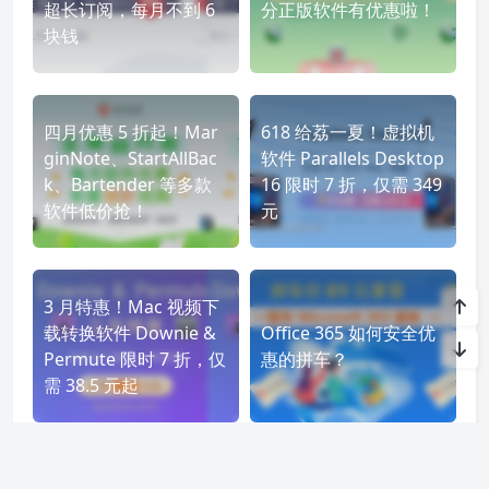
超长订阅，每月不到 6
分正版软件有优惠啦！
块钱
四月优惠 5 折起！Mar
618 给荔一夏！虚拟机
ginNote、StartAllBac
软件 Parallels Desktop
k、Bartender 等多款
16 限时 7 折，仅需 349
软件低价抢！
元
3 月特惠！Mac 视频下
载转换软件 Downie &
Office 365 如何安全优
Permute 限时 7 折，仅
惠的拼车？
需 38.5 元起
双11大促！Mac 截图录屏工具 CleanShot X 限时 7 折，仅需 104.3 元
双 11 大促！为知笔记限时特惠，仅需 50.15 元起，买 1 年版再多送 1 个月