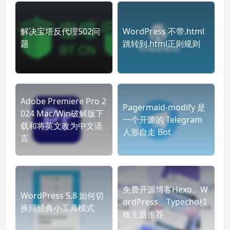
解决宝塔反代理502问
WordPress 不带.html
题
跳转到.html正则规则
Adobe Premiere Pro 2
Pagermaid-modify 是
024 Mac/Win破解版下
一个开源的 Telegram
载和将英文改为中文语
人形自走 Bot
言
免费开源博客Hexo、W
WordPress 5.8 如何切
ordPress、Typecho模
换回经典小工具模式
板主题推荐