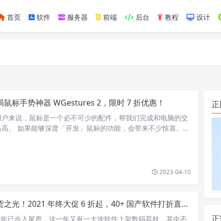
首页
软件
服务器
前端
后台
教程
设计
如https://ylface.com/mac/409.html
鼠标手势神器 WGestures 2，限时 7 折优惠！
正
用户来说，鼠标是一个必不可少的配件，帮我们完成和电脑的交
当高。 如果能够深度「开发」鼠标的功能，会带来不少惊喜。比
代替原来的键盘操作或直接…
2023-04-10
之光！2021 年终大促 6 折起，40+ 国产软件打折直降！
正
21 年已步入尾声，这一年又有一大波软件上架数码荔枝。其中不