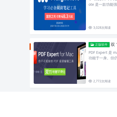
ote 是一款功能
集成起来。从不
3,028
次阅读
双 1
正版软件
PDF Expert
功能于一身。但
多次被 Apple…
2,772
次阅读