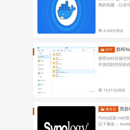
网的组建，让你
配置与使用都非常
8,649
次阅读
群晖N
软件
群晖NAS存储空
件夹找到对应的存
18,413
次阅读
黑群
服务器
Putty连接 root
以下修改； esatapo