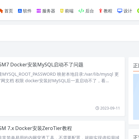
首页
软件
服务器
前端
后台
教程
设计
如https://ylface.com/mac/409.html
SM7 Docker安装MySQL启动不了问题
正
SQL_ROOT_PASSWORD 映射本地目录:/var/lib/mysql 更
文档 权限 docker安装好MySQL后一直启动不了，看…
2023-09-11
M 7.x Docker安装ZeroTier教程
正
 是一款非常简单易用的内网穿透工具，不需要配置，就能实现虚拟局域