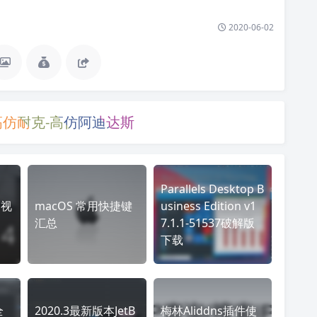
2020-06-02
高仿耐克-高仿阿迪达斯
Parallels Desktop B
 视
macOS 常用快捷键
usiness Edition v1
汇总
7.1.1-51537破解版
下载
全
2020.3最新版本JetB
梅林Aliddns插件使