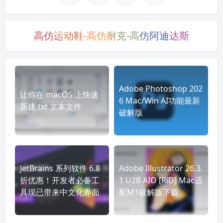
高仿运动鞋-高仿耐克-高仿阿迪达斯
Adobe Photoshop 202
让你在 macOS 上快速
6 Mac/Win AI功能最新
新建 txt 文本文件
破解版
JetBrains 系列软件 6.8
Adobe Illustrator 26.3.
折优惠！开发者必备工
1 U2B AIO [RiD] Mac适
具现已带来中文化界面
配M1破解版下载