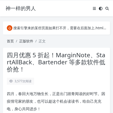
神一样的男人
关注Telegram频道有新消息第一时间推送
阿里云服务器396元4年，2C2G服务器
搜索引擎来的某些页面如果打不开，需要在后面加上.html，如https://ylface.com/mac/409.html
关注Telegram频道有新消息第一时间推送
阿里云服务器396元4年，2C2G服务器
首页
正版软件
正文
四月优惠 5 折起！MarginNote、Sta
rtAllBack、Bartender 等多款软件低
价抢！
3,577
次阅读
四月，春回大地万物生长，正是出门踏青阅读的好时节。因
疫情宅家的朋友，也可以趁这个机会读读书，给自己充充
电，身心共同进步！