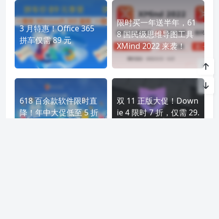
限时买一年送半年，61
3 月特惠！Office 365
8 国民级思维导图工具
拼车仅需 89 元
XMind 2022 来袭！
618 百余款软件限时直
双 11 正版大促！Down
降！年中大促低至 5 折
ie 4 限时 7 折，仅需 29.
起！
4 元起
年末大促！这些 Markd
年末超值套餐！Proces
own 编辑器低至 9.44
sOn + Microsoft 365
元起，写作排版如此简
组合，开启高效新年
单