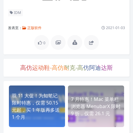
IDM
发表至：
正版软件
2021-01-03
0
高仿运动鞋-高仿耐克-高仿阿迪达斯
双 11 大促！为知笔记
7 月特惠！Mac 菜单栏
限时特惠，仅需 50.15
浏览器 MenubarX 限时
元起，买 1 年版再多送
9 折，仅需 26.1 元
1 个月